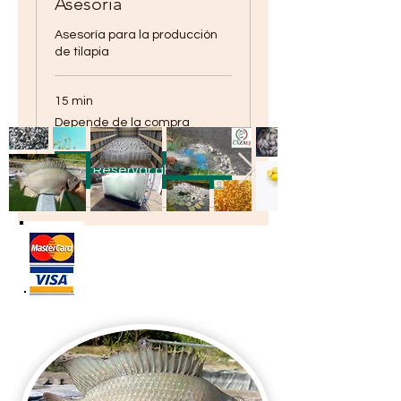
Asesoría
Asesoría para la producción
de tilapia
15 min
Depende
Depende de la compra
de
la
compra
Reservar ahora